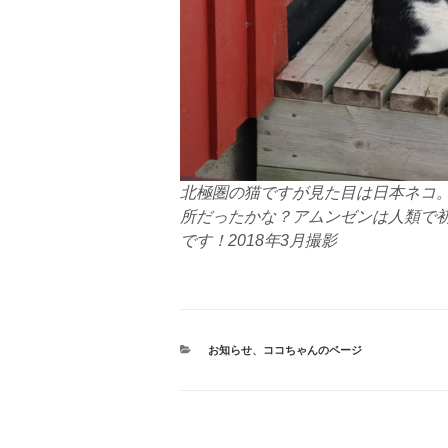
北極圏の猫ですが見た目は日本ネコ
所だったかな？アムンゼンは人類で
です！2018年3月撮影
カ
お知らせ
、
ココちゃんのページ
テ
ゴ
リ
ー