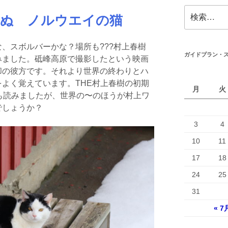
検
ぬ ノルウエイの猫
索:
、スボルバーかな？場所も???村上春樹
ガイドプラン・
みました。砥峰高原で撮影したという映画
却の彼方です。それより世界の終わりとハ
よく覚えています。THE村上春樹の初期
月
火
4も読みましたが、世界の〜のほうが村上ワ
でしょうか？
3
4
10
11
17
18
24
25
31
« 7