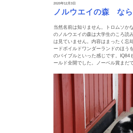
投
2020年12月3日
稿
ノルウエイの森 なら
日:
当然名前は知りません。トロムソかな
のノルウエイの森は大学生のころ読
は見ていません。内容はまったく忘
ードボイルドワンダーランドのほうを
のバイブルといった感じです。IQ8
ールド全開でした。ノーベル賞まだ