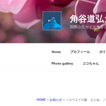
コ
ン
テ
角谷道弘
ン
ツ
国際山岳ガイド角谷
へ
ス
キ
ッ
Home
プロフィール
ガイ
プ
Photo gallery
ココちゃん
HOME
>
お知らせ
>
ノルウエイの森 ならぬ ノ