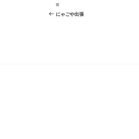
投
前
前
稿
の
にゃごや出張
投
ナ
稿
ビ
ゲ
ー
シ
ョ
ン