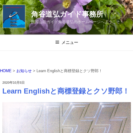
コ
ン
角谷道弘ガイド事務所
テ
国際山岳ガイド角谷道弘のホームページへようこそ！
ン
ツ
へ
メニュー
ス
キ
ッ
プ
HOME
>
お知らせ
>
Learn Englishと商標登録とクソ野郎！
投
2020年10月5日
稿
Learn Englishと商標登録とクソ野郎！
日: