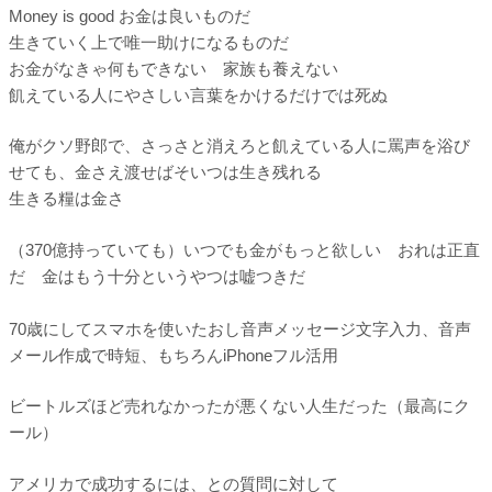
Money is good お金は良いものだ
生きていく上で唯一助けになるものだ
お金がなきゃ何もできない 家族も養えない
飢えている人にやさしい言葉をかけるだけでは死ぬ
俺がクソ野郎で、さっさと消えろと飢えている人に罵声を浴び
せても、金さえ渡せばそいつは生き残れる
生きる糧は金さ
（370億持っていても）いつでも金がもっと欲しい おれは正直
だ 金はもう十分というやつは嘘つきだ
70歳にしてスマホを使いたおし音声メッセージ文字入力、音声
メール作成で時短、もちろんiPhoneフル活用
ビートルズほど売れなかったが悪くない人生だった（最高にク
ール）
アメリカで成功するには、との質問に対して