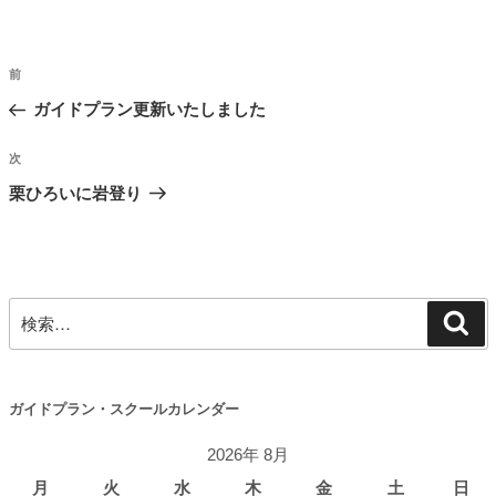
リ
ー
投
前
前
稿
の
ガイドプラン更新いたしました
ナ
投
ビ
稿
次
次
ゲ
の
栗ひろいに岩登り
投
ー
稿
シ
ョ
ン
検
検
索
索:
ガイドプラン・スクールカレンダー
2026年 8月
月
火
水
木
金
土
日