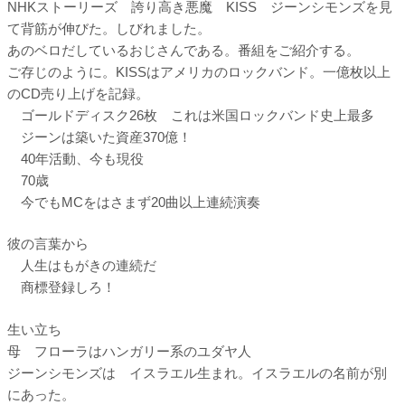
NHKストーリーズ 誇り高き悪魔 KISS ジーンシモンズを見
て背筋が伸びた。しびれました。
あのベロだしているおじさんである。番組をご紹介する。
ご存じのように。KISSはアメリカのロックバンド。一億枚以上
のCD売り上げを記録。
ゴールドディスク26枚 これは米国ロックバンド史上最多
ジーンは築いた資産370億！
40年活動、今も現役
70歳
今でもMCをはさまず20曲以上連続演奏
彼の言葉から
人生はもがきの連続だ
商標登録しろ！
生い立ち
母 フローラはハンガリー系のユダヤ人
ジーンシモンズは イスラエル生まれ。イスラエルの名前が別
にあった。