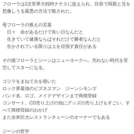
フローラは2次世界大戦時ナチスに捉えられ、目前で両親と兄を
想像しうる最悪の方法で殺された。
母フローラの教えの言葉
日々 命があるだけで良い日なんだと
生きていて健康ならばそれだけで勝者なんだと
生かされている限りは上を目指す責任がある
その後フローラとジーンはニューヨークへ。売れない時代を苦
労してスターになる。
ゴジラをまねて火を噴いた
ロック界最強のビズネスマン ジーンシモンズ
バンド名、ロゴ、メイクデザインまで商標登録
コンサート、CD売り上げの他にグッズの売り上げもすごい。す
べて商標登録のおかげ
また全米巨大レストランチェーンのオーナーでもある
ジーンの哲学