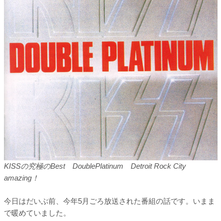
KISSの究極のBest DoublePlatinum Detroit Rock City
amazing！
今日はだいぶ前、今年5月ごろ放送された番組の話です。いまま
で暖めていました。