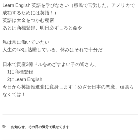
Learn English 英語を学びなさい（移民で苦労した。アメリカで
成功するためには英語！）
英語は大金をつかむ秘密
あとは商標登録、明日必ずしろと命令
私は常に働いていたい
人生の1/3は熟睡している、休みはそれで十分だ
日本で資産3億ドルをめざすよい子の皆さん、
1に商標登録
2にLearn English
今日から英語推進党に変身します！めざせ日本の悪魔、頑張ら
なくては！
カ
お知らせ
、
その日の気分で載せてます
テ
ゴ