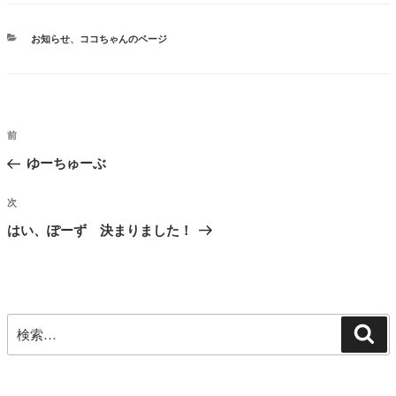
カ
お知らせ
、
ココちゃんのページ
テ
ゴ
リ
ー
投
前
前
稿
の
ゆーちゅーぶ
ナ
投
ビ
稿
次
次
ゲ
の
はい、ぽーず 決まりました！
投
ー
稿
シ
ョ
ン
検
検
索
索: