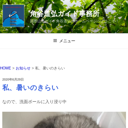
コ
ン
角谷道弘ガイド事務所
テ
国際山岳ガイド角谷道弘のホームページへようこそ！
ン
ツ
へ
メニュー
ス
キ
ッ
プ
HOME
>
お知らせ
>
私、暑いのきらい
投
2020年6月29日
稿
私、暑いのきらい
日:
なので、洗面ボールに入り浸り中